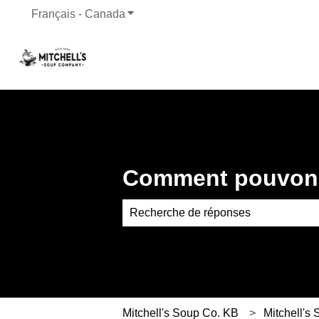
Français - Canada
Afficher le sous-menu pour les traduct
Comment pouvons
Aucune suggestion, car le champ de
Mitchell's Soup Co. KB
Mitchell's