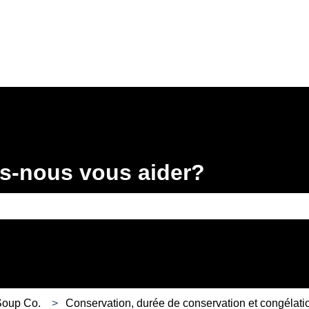
ions
-nous vous aider?
 recherche est vide.
 Soup Co.
Conservation, durée de conservation et congélati